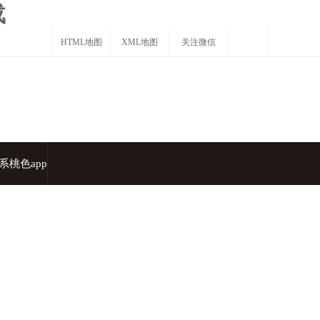
载
HTML地图
XML地图
关注微信
系桃色app