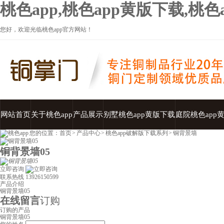
桃色app,桃色app黄版下载,桃
您好，欢迎光临桃色app官方网站！
网站首页
关于桃色app
产品展示
别墅桃色app黄版下载
庭院桃色app
您的位置：
首页
>
产品中心
>
桃色app破解版下载系列
>
铜背景墙
铜背景墙05
立即咨询
联系热线
13926150599
产品介绍
铜背景墙05
在线留言
订购
订购的产品
铜背景墙05