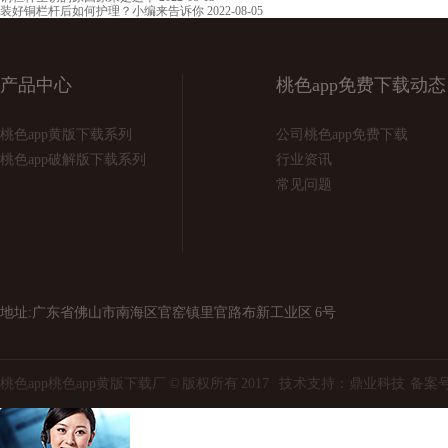
装好铜栏杆后如何护理？小编来告诉你
2022-08-05
产品中心
桃色app免费下载动态
桃色app黄版下载系列
公司桃色app免费下载
桃色app破解版下载系列
行业资讯
常见问题
地址:广东省佛山市南海区官窑镇里官路布新工业区 6号
桃色app桃色app黄版下载厂 © 版权所有 2017 技术支持：
鼎业科技
备案号