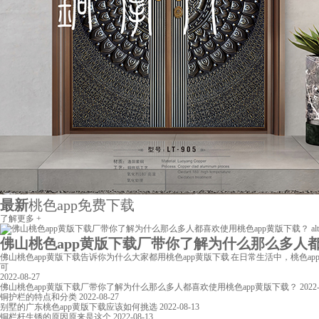
最新
桃色app免费下载
了解更多 +
佛山桃色app黄版下载厂带你了解为什么那么多人都喜欢
佛山桃色app黄版下载告诉你为什么大家都用桃色app黄版下载 在日常生活中，桃色app总
可
2022-08-27
佛山桃色app黄版下载厂带你了解为什么那么多人都喜欢使用桃色app黄版下载？
2022
铜护栏的特点和分类
2022-08-27
别墅的广东桃色app黄版下载应该如何挑选
2022-08-13
铜栏杆生锈的原因原来是这个
2022-08-13