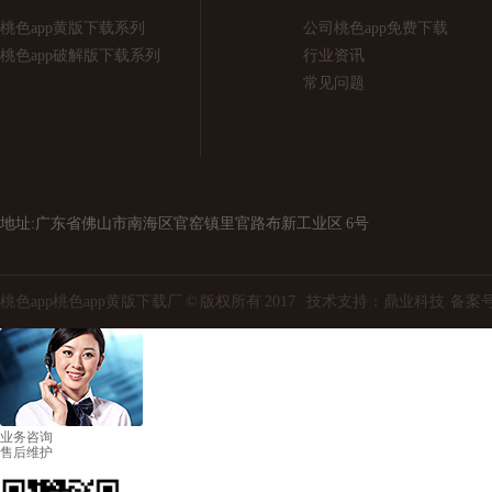
桃色app黄版下载系列
公司桃色app免费下载
桃色app破解版下载系列
行业资讯
常见问题
地址:广东省佛山市南海区官窑镇里官路布新工业区 6号
桃色app桃色app黄版下载厂 © 版权所有 2017 技术支持：
鼎业科技
备案号
业务咨询
售后维护
扫一扫,关注微信