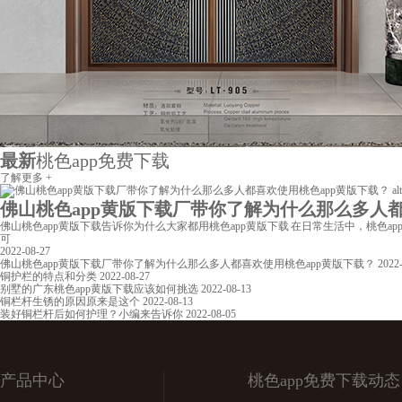
最新
桃色app免费下载
了解更多 +
佛山桃色app黄版下载厂带你了解为什么那么多人都喜
佛山桃色app黄版下载告诉你为什么大家都用桃色app黄版下载 在日常生活中，桃色a
可
2022-08-27
佛山桃色app黄版下载厂带你了解为什么那么多人都喜欢使用桃色app黄版下载？
2022
铜护栏的特点和分类
2022-08-27
别墅的广东桃色app黄版下载应该如何挑选
2022-08-13
铜栏杆生锈的原因原来是这个
2022-08-13
装好铜栏杆后如何护理？小编来告诉你
2022-08-05
产品中心
桃色app免费下载动态