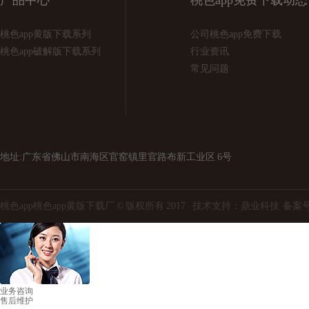
产品中心
桃色app免费下载动态
桃色app黄版下载系列
公司桃色app免费下载
桃色app破解版下载系列
行业资讯
常见问题
地址:广东省佛山市南海区官窑镇里官路布新工业区 6号
桃色app桃色app黄版下载厂 © 版权所有 2017 技术支持：
鼎业科技
备案号
业务咨询
售后维护