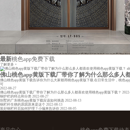
最新
桃色app免费下载
了解更多 +
佛山桃色app黄版下载厂带你了解为什么那么多人都喜欢
佛山桃色app黄版下载告诉你为什么大家都用桃色app黄版下载 在日常生活中，桃色a
可
2022-08-27
佛山桃色app黄版下载厂带你了解为什么那么多人都喜欢使用桃色app黄版下载？
2022
铜护栏的特点和分类
2022-08-27
别墅的广东桃色app黄版下载应该如何挑选
2022-08-13
铜栏杆生锈的原因原来是这个
2022-08-13
装好铜栏杆后如何护理？小编来告诉你
2022-08-05