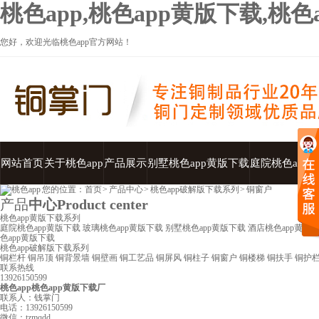
桃色app,桃色app黄版下载,桃
您好，欢迎光临桃色app官方网站！
网站首页
关于桃色app
产品展示
别墅桃色app黄版下载
庭院桃色app
您的位置：
首页
>
产品中心
>
桃色app破解版下载系列
>
铜窗户
产品
中心
Product center
桃色app黄版下载系列
庭院桃色app黄版下载
玻璃桃色app黄版下载
别墅桃色app黄版下载
酒店桃色app黄版
色app黄版下载
桃色app破解版下载系列
铜栏杆
铜吊顶
铜背景墙
铜壁画
铜工艺品
铜屏风
铜柱子
铜窗户
铜楼梯
铜扶手
铜护
联系热线
13926150599
桃色app桃色app黄版下载厂
联系人：钱掌门
电话：13926150599
微信：tzmqdd