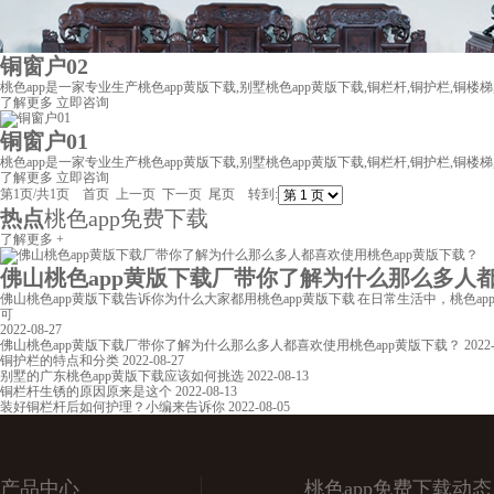
铜窗户02
桃色app是一家专业生产桃色app黄版下载,别墅桃色app黄版下载,铜栏杆,铜护栏,铜楼梯,
了解更多
立即咨询
铜窗户01
桃色app是一家专业生产桃色app黄版下载,别墅桃色app黄版下载,铜栏杆,铜护栏,铜楼梯,
了解更多
立即咨询
第1页/共1页 首页 上一页 下一页 尾页 转到:
热点
桃色app免费下载
了解更多 +
佛山桃色app黄版下载厂带你了解为什么那么多人都喜欢
佛山桃色app黄版下载告诉你为什么大家都用桃色app黄版下载 在日常生活中，桃色ap
可
2022-08-27
佛山桃色app黄版下载厂带你了解为什么那么多人都喜欢使用桃色app黄版下载？
2022
铜护栏的特点和分类
2022-08-27
别墅的广东桃色app黄版下载应该如何挑选
2022-08-13
铜栏杆生锈的原因原来是这个
2022-08-13
装好铜栏杆后如何护理？小编来告诉你
2022-08-05
产品中心
桃色app免费下载动态