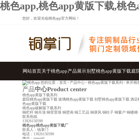
桃色app,桃色app黄版下载,桃
您好，欢迎光临桃色app官方网站！
网站首页
关于桃色app
产品展示
别墅桃色app黄版下载
庭
您的位置：
首页
>
产品中心
>
桃色app黄版下载系列
>
单开桃色
产品
中心
Product center
桃色app黄版下载系列
庭院桃色app黄版下载
玻璃桃色app黄版下载
别墅桃色app黄版下载
酒店
色app黄版下载
桃色app破解版下载系列
铜栏杆
铜吊顶
铜背景墙
铜壁画
铜工艺品
铜屏风
铜柱子
铜窗户
铜楼梯
联系热线
13926150599
桃色app桃色app黄版下载厂
联系人：钱掌门
电话：13926150599
微信：tzmqdd