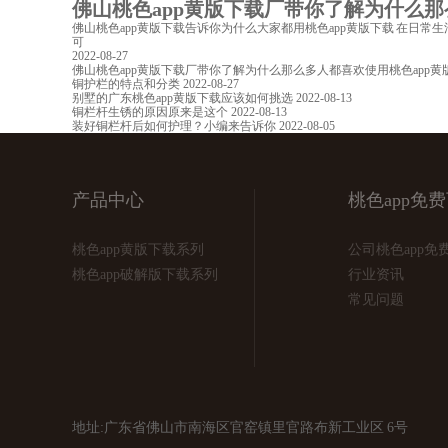
佛山桃色app黄版下载厂带你了解为什么那么多人
佛山桃色app黄版下载告诉你为什么大家都用桃色app黄版下载 在日常生活中
可
2022-08-27
佛山桃色app黄版下载厂带你了解为什么那么多人都喜欢使用桃色app黄版下载
铜护栏的特点和分类
2022-08-27
别墅的广东桃色app黄版下载应该如何挑选
2022-08-13
铜栏杆生锈的原因原来是这个
2022-08-13
装好铜栏杆后如何护理？小编来告诉你
2022-08-05
产品中心
桃色app免
桃色app黄版下载系列
公司桃色app免
桃色app破解版下载系列
行业资讯
常见问题
地址:广东省佛山市南海区官窑镇里官路布新工业区 6号